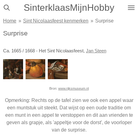
SinterklaasMijnHobby
Ga
direct
Home
»
Sint Nicolaasfeest kenmerken
»
Surprise
naar
de
Surprise
hoofdinhoud
Ca. 1665 / 1668 - Het Sint Nicolaasfeest,
Jan Steen
Bron:
www.rijksmuseum.nl
Opmerking: Rechts op de tafel zien we ook een appel waar
een muntstuk uit steekt. Dat wijst op een oude traditie om
een munt in een appel te verstoppen en dit aan vrienden te
geven als grapje, als 'appeltje voor de dorst', de voorloper
van de surprise.