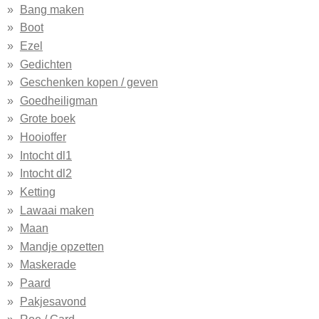
Bang maken
Boot
Ezel
Gedichten
Geschenken kopen / geven
Goedheiligman
Grote boek
Hooioffer
Intocht dl1
Intocht dl2
Ketting
Lawaai maken
Maan
Mandje opzetten
Maskerade
Paard
Pakjesavond