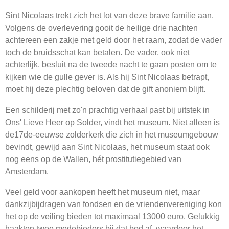
Sint Nicolaas trekt zich het lot van deze brave familie aan.
Volgens de overlevering gooit de heilige drie nachten
achtereen een zakje met geld door het raam, zodat de vader
toch de bruidsschat kan betalen. De vader, ook niet
achterlijk, besluit na de tweede nacht te gaan posten om te
kijken wie de gulle gever is. Als hij Sint Nicolaas betrapt,
moet hij deze plechtig beloven dat de gift anoniem blijft.
Een schilderij met zo'n prachtig verhaal past bij uitstek in
Ons' Lieve Heer op Solder, vindt het museum. Niet alleen is
de17de-eeuwse zolderkerk die zich in het museumgebouw
bevindt, gewijd aan Sint Nicolaas, het museum staat ook
nog eens op de Wallen, hét prostitutiegebied van
Amsterdam.
Veel geld voor aankopen heeft het museum niet, maar
dankzijbijdragen van fondsen en de vriendenvereniging kon
het op de veiling bieden tot maximaal 13000 euro. Gelukkig
haakten twee medebieders bij dat bod af, waardoor het