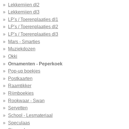
Lekkernijen dl2
Lekkernijen dl3
LP's / Toerenplaatjes dl1
LP's / Toerenplaatjes dl2
LP's / Toerenplaatjes dl3
Mars - Smarties
Muziekdozen
Okki
Ornamenten - Peperkoek
Pop-up boekjes
Postkaarten
Raamtikker
Rijmboekjes
Rookwaar - Swan
Servetten
School - Lesmateriaal
Speculaas