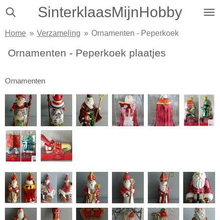
SinterklaasMijnHobby
Ga
direct
Home
»
Verzameling
»
Ornamenten - Peperkoek
naar
de
Ornamenten - Peperkoek plaatjes
hoofdinhoud
Ornamenten