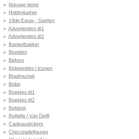
Nieuwe items
Hobbykamer
19de Eeuw - Spellen
Advertenties dl1
Advertenties dl2
Banketbakker
Beelden
Bekers
Bidprentjes / Iconen
Bladmuziek
Bobo
Boekjes dl1
Boekjes dl2
Boldoot
Bolletje / Van Delft
Cadeaustickers
Chocoladefiguren