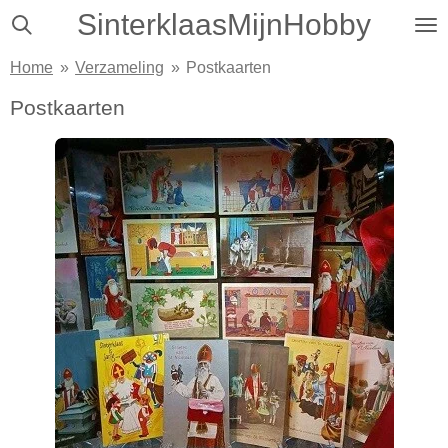
SinterklaasMijnHobby
Ga
direct
Home
»
Verzameling
»
Postkaarten
naar
de
Postkaarten
hoofdinhoud