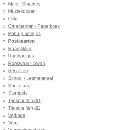
Mars - Smarties
Muziekdozen
Okki
Ornamenten - Peperkoek
Pop-up boekjes
Postkaarten
Raamtikker
Rijmboekjes
Rookwaar - Swan
Servetten
School - Lesmateriaal
Speculaas
Stempels
Tijdschriften dl1
Tijdschriften dl2
Verkade
Vero