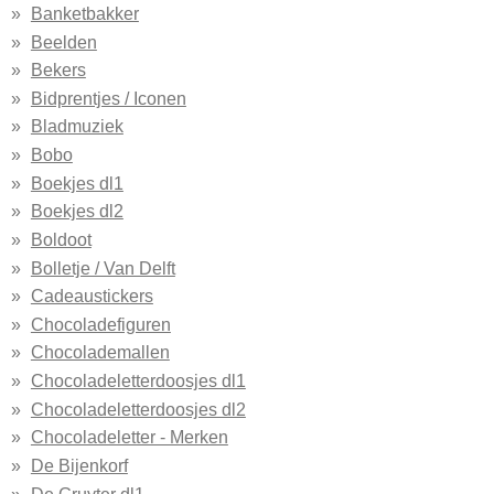
Banketbakker
Beelden
Bekers
Bidprentjes / Iconen
Bladmuziek
Bobo
Boekjes dl1
Boekjes dl2
Boldoot
Bolletje / Van Delft
Cadeaustickers
Chocoladefiguren
Chocolademallen
Chocoladeletterdoosjes dl1
Chocoladeletterdoosjes dl2
Chocoladeletter - Merken
De Bijenkorf
De Gruyter dl1