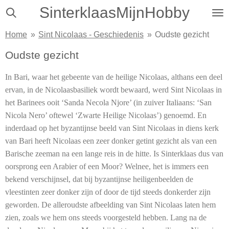
SinterklaasMijnHobby
Ga
direct
Home
»
Sint Nicolaas - Geschiedenis
»
Oudste gezicht
naar
de
Oudste gezicht
hoofdinhoud
In Bari, waar het gebeente van de heilige Nicolaas, althans een deel
ervan, in de Nicolaasbasiliek wordt bewaard, werd Sint Nicolaas in
het Barinees ooit ‘Sanda Necola Njore’ (in zuiver Italiaans: ‘San
Nicola Nero’ oftewel ‘Zwarte Heilige Nicolaas’) genoemd. En
inderdaad op het byzantijnse beeld van Sint Nicolaas in diens kerk
van Bari heeft Nicolaas een zeer donker getint gezicht als van een
Barische zeeman na een lange reis in de hitte. Is Sinterklaas dus van
oorsprong een Arabier of een Moor? Welnee, het is immers een
bekend verschijnsel, dat bij byzantijnse heiligenbeelden de
vleestinten zeer donker zijn of door de tijd steeds donkerder zijn
geworden. De alleroudste afbeelding van Sint Nicolaas laten hem
zien, zoals we hem ons steeds voorgesteld hebben. Lang na de