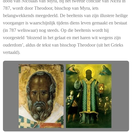
dood van Nicolaas van Myra, bij het tweede concilie van Nicea in
787, wordt door Theodoor, bisschop van Myra, iets
belangwekkends meegedeeld. De beeltenis van zijn illustere heilige
voorganger is waarschijnlijk tijdens diens leven gemaakt en bestaat
(in 787 weliswaar) nog steeds. Op die beeltenis wordt hij
voorgesteld ‘blozend in het gelaat en met haren wit wegens zijn
ouderdom’, aldus de tekst van bisschop Theodoor (uit het Grieks
vertaald).