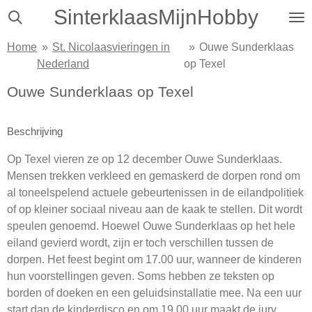
SinterklaasMijnHobby
Ga
direct
Home
»
St. Nicolaasvieringen in
»
Ouwe Sunderklaas
naar
Nederland
op Texel
de
hoofdinhoud
Ouwe Sunderklaas op Texel
Beschrijving
Op Texel vieren ze op 12 december Ouwe Sunderklaas.
Mensen trekken verkleed en gemaskerd de dorpen rond om
al toneelspelend actuele gebeurtenissen in de eilandpolitiek
of op kleiner sociaal niveau aan de kaak te stellen. Dit wordt
speulen genoemd. Hoewel Ouwe Sunderklaas op het hele
eiland gevierd wordt, zijn er toch verschillen tussen de
dorpen. Het feest begint om 17.00 uur, wanneer de kinderen
hun voorstellingen geven. Soms hebben ze teksten op
borden of doeken en een geluidsinstallatie mee. Na een uur
start dan de kinderdisco en om 19.00 uur maakt de jury