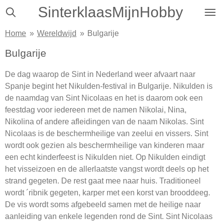
SinterklaasMijnHobby
Ga
direct
Home
»
Wereldwijd
»
Bulgarije
naar
de
Bulgarije
hoofdinhoud
De dag waarop de Sint in Nederland weer afvaart naar
Spanje begint het Nikulden-festival in Bulgarije. Nikulden is
de naamdag van Sint Nicolaas en het is daarom ook een
feestdag voor iedereen met de namen Nikolai, Nina,
Nikolina of andere afleidingen van de naam Nikolas. Sint
Nicolaas is de beschermheilige van zeelui en vissers. Sint
wordt ook gezien als beschermheilige van kinderen maar
een echt kinderfeest is Nikulden niet. Op Nikulden eindigt
het visseizoen en de allerlaatste vangst wordt deels op het
strand gegeten. De rest gaat mee naar huis. Traditioneel
wordt ´ribnik gegeten, karper met een korst van brooddeeg.
De vis wordt soms afgebeeld samen met de heilige naar
aanleiding van enkele legenden rond de Sint. Sint Nicolaas