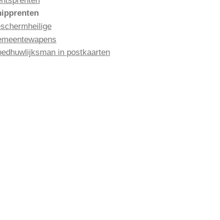
ntsprenten
ipprenten
schermheilige
emeentewapens
edhuwlijksman in postkaarten