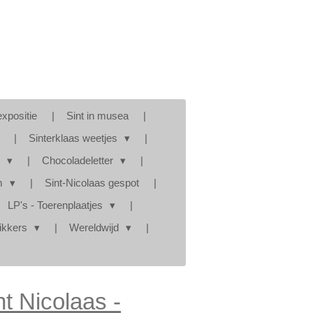
expositie
Sint in musea
Sinterklaas weetjes
s
Chocoladeletter
am
Sint-Nicolaas gespot
LP's - Toerenplaatjes
tikkers
Wereldwijd
nt Nicolaas -