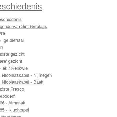
schiedenis
schiedenis
gende van Sint Nicolaas
yra
ilige diefstal
ri
dste gezicht
are' gezicht
liek / Relikwie
. Nicolaaskapel - Nijmegen
. Nicolaaskapel - Baak
dste Fresco
erboden'
66 - Almanak
85 - Kluchtspel