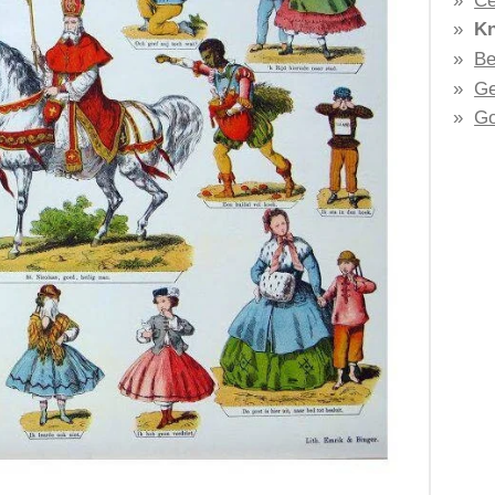
Ce
Kn
Be
G
Go