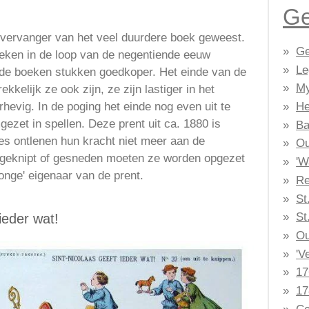
Ge
 vervanger van het veel duurdere boek geweest.
Ge
oeken in de loop van de negentiende eeuw
Le
 de boeken stukken goedkoper. Het einde van de
M
ekkelijk ze ook zijn, ze zijn lastiger in het
rhevig. In de poging het einde nog even uit te
He
ezet in spellen. Deze prent uit ca. 1880 is
Ba
jes ontlenen hun kracht niet meer aan de
Ou
itgeknipt of gesneden moeten ze worden opgezet
'W
jonge' eigenaar van de prent.
Re
St
St
ieder wat!
Ou
'V
17
17