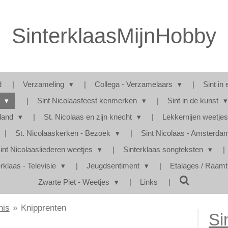
SinterklaasMijnHobby
d
Verzameling
Collega - Verzamelaars
Sint in 
s
Sint Nicolaasfeest kenmerken
Sint in de kunst
rland
St. Nicolaas en zijn knecht
Lekkernijen weetje
St. Nicolaaskerken - Bezoek
Sint Nicolaas - Amsterd
int Nicolaasliederen weetjes
Sinterklaas songteksten
rklaas - Televisie
Jeugdsentiment
Etalages / Raam
Zwarte Piet - Weetjes
Links
nis
»
Knipprenten
Si