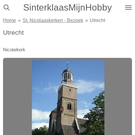
SinterklaasMijnHobby
Ga
direct
Home
»
St. Nicolaaskerken - Bezoek
»
Utrecht
naar
de
Utrecht
hoofdinhoud
Nicolaïkerk