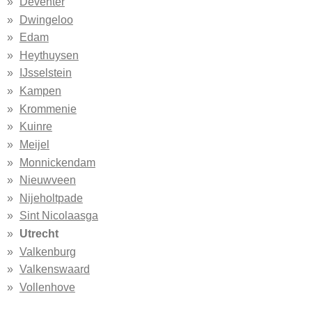
Deventer
Dwingeloo
Edam
Heythuysen
IJsselstein
Kampen
Krommenie
Kuinre
Meijel
Monnickendam
Nieuwveen
Nijeholtpade
Sint Nicolaasga
Utrecht
Valkenburg
Valkenswaard
Vollenhove