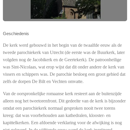
Geschiedenis
De kerk werd gebouwd in het begin van de twaalfde eeuw als de
tweede parochiekerk van Utrecht (de eerste was de Buurkerk, later
volgden nog de Jacobikerk en de Geertekerk). De patroonheilige
was Sint-Nicolaas, wat erop wijst dat dit onder andere de kerk van
vissers en schippers was. De parochie besloeg een groot gebied dat
zelfs de dorpen De Bilt en Vechten omvatte.
Van de oorspronkelijke romaanse kerk resteert aan de buitenzijde
alleen nog het tweetorenfront. Dit gedeelte van de kerk is bijzonder
omdat een parochiekerk normaal gesproken nooit twee torens
kreeg: dat was voorbehouden aan kathedralen, klooster- en
kapittelkerken. Een afdoende verklaring voor de afwijking is nog
niet geleverd. In de vijftiende eeuw werd de kerk ingrijpend