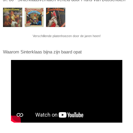
Verschillende platenhoezen door de jaren heen!
Waarom Sinterklaas bijna zijn baard opat