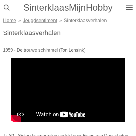
SinterklaasMijnHobby
Ga
direct
Home
»
Jeugdsentiment
»
Sinterklaasverhalen
naar
de
Sinterklaasverhalen
hoofdinhoud
1959 - De trouwe schimmel (Ton Lensink)
Jr. 80 - Sinterklaasverhalen verteld door Frans van Dusschoten